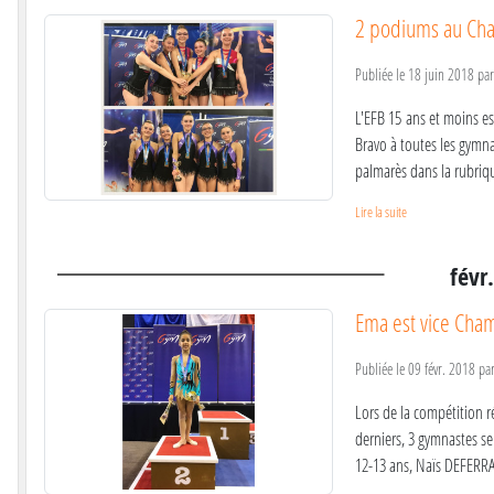
2 podiums au Cha
Publiée le
18 juin 2018
pa
L'EFB 15 ans et moins es
Bravo à toutes les gymnas
palmarès dans la rubriq
Lire la suite
févr
Ema est vice Cha
Publiée le
09 févr. 2018
pa
Lors de la compétition ré
derniers, 3 gymnastes se
12-13 ans, Naïs DEFERRA