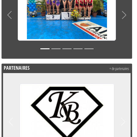
Précedent
Suivant
PARTENAIRES
+ de partenaires
Précedent
Suivant