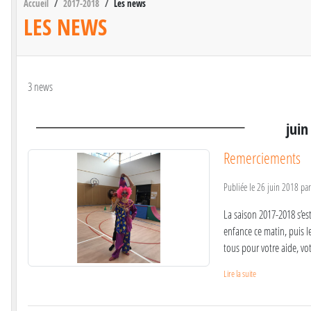
Accueil
2017-2018
Les news
LES NEWS
3 news
juin
Remerciements
Publiée le
26 juin 2018
pa
La saison 2017-2018 s’est
enfance ce matin, puis le
tous pour votre aide, vot
Lire la suite