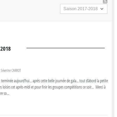
2018
r
Séverine CARROT
 terminée aujourd’hui... après cette belle journée de gala... tout d’abord la petite
s loisirs cet après-midi et pour finir les groupes compétitions ce soir... Merci à
re so...