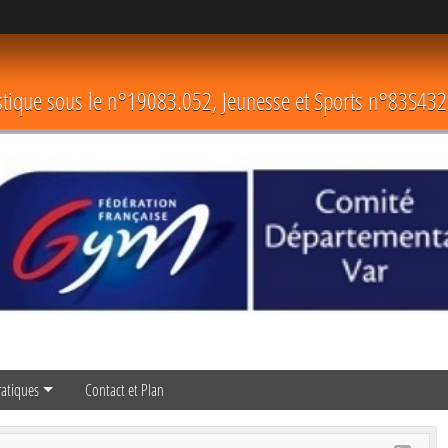
astique sous le n°19083.052, Jeunesse et Sports n°83S432
ratiques
Contact et Plan