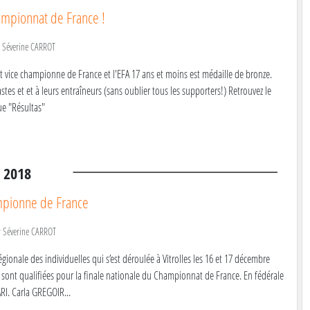
mpionnat de France !
r
Séverine CARROT
t vice championne de France et l'EFA 17 ans et moins est médaille de bronze.
tes et et à leurs entraîneurs (sans oublier tous les supporters!) Retrouvez le
ue "Résultas"
.
2018
mpionne de France
r
Séverine CARROT
gionale des individuelles qui s’est déroulée à Vitrolles les 16 et 17 décembre
 sont qualifiées pour la finale nationale du Championnat de France. En fédérale
RI. Carla GREGOIR...